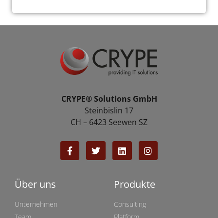
CRYPE® Solutions GmbH
Steinbislin 17
CH – 6423 Seewen SZ
Über uns
Produkte
Unternehmen
Consulting
Team
Platform