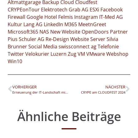
Altmattgarage
Backup
Cloud
Cloudfest
CRYPEonTour
Elektrotech Grab AG
ESXi
Facebook
Firewall
Google
Hotel Felmis
Instagram
IT-Med AG
Kultur
Lang AG
LinkedIn
M365
MeetnGreet
Microsoft365
NAS
New Website
OpenDoors
Partner
Pius Schuler AG
Re-Design Website
Server
Silvia
Brunner
Social Media
swissconnect ag
Telefonie
Twitter
Velokurier Luzern Zug
VM
VMware
Webshop
Win10
VORHERIGER
NÄCHSTER
Erneuerung der IT-Landschaft mit Virtualisierung bei der Lang AG
CRYPE am CLOUDFEST 2024
Ähnliche Beiträge