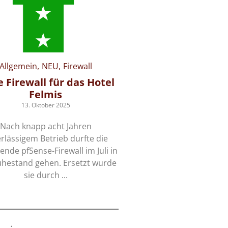
Allgemein
NEU
Firewall
Allgemein
Kultur
New 
 Firewall für das Hotel
Neue Homepage – Es
Felmis
gsi
13. Oktober 2025
12. Juli 2025
Nach knapp acht Jahren
Im Frühjahr durften wir 
rlässigem Betrieb durfte die
neuen Kunden einen Hom
ende pfSense-Firewall im Juli in
den Erhalt von Kultur und
hestand gehen. Ersetzt wurde
mit Schwergewicht au
sie durch ...