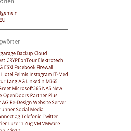
orien
llgemein
EU
gwörter
tgarage
Backup
Cloud
est
CRYPEonTour
Elektrotech
AG
ESXi
Facebook
Firewall
Hotel Felmis
Instagram
IT-Med
tur
Lang AG
LinkedIn
M365
Greet
Microsoft365
NAS
New
e
OpenDoors
Partner
Pius
r AG
Re-Design Website
Server
Brunner
Social Media
onnect ag
Telefonie
Twitter
rier Luzern Zug
VM
VMware
op
Win10