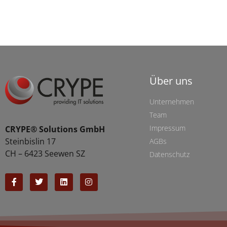
Über uns
Unternehmen
Team
Impressum
CRYPE® Solutions GmbH
Steinbislin 17
AGBs
CH – 6423 Seewen SZ
Datenschutz