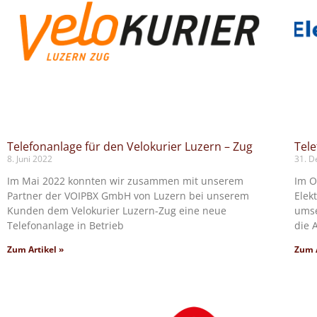
Allgemein
Kultur
New 
Neue Homepage – Es
gsi
Telefonanlage für den Velokurier Luzern – Zug
Tele
12. Juli 2025
8. Juni 2022
31. 
Im Frühjahr durften wir 
Im Mai 2022 konnten wir zusammen mit unserem
Im O
neuen Kunden einen Hom
Partner der VOIPBX GmbH von Luzern bei unserem
Elek
den Erhalt von Kultur und
Kunden dem Velokurier Luzern-Zug eine neue
umse
Telefonanlage in Betrieb
die 
mit Schwergewicht au
Zum Artikel »
Zum A