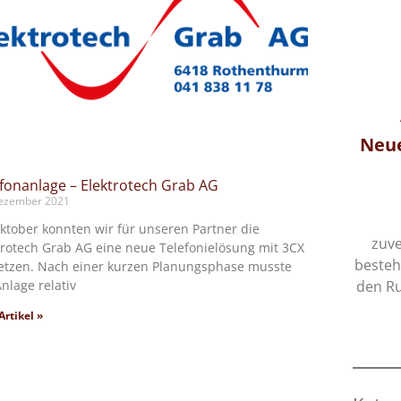
Website
NEU
o isches
Homepage-Übernahme von
Neue
der Stoos-Muotatal
fonanlage – Elektrotech Grab AG
Tourismus GmbH
Dezember 2021
24. März 2026
für einen
ktober konnten wir für unseren Partner die
epage für
PHP-Migration & System-Überholung
zuve
trotech Grab AG eine neue Telefonielösung mit 3CX
 Tradition,
Ein technisches Update für unseren
besteh
tzen. Nach einer kurzen Planungsphase musste
Anlage relativ
f ...
Neukunden Stoos-Muotatal
den Ru
Tourismus GmbH. Gegen Ende des
rtikel »
letzten Jahres durften wir die ...