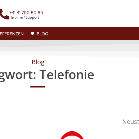
+41 41 790 80 85
Helpline / Support
EFERENZEN
BLOG
Blog
gwort:
Telefonie
CRYPE
Unser starkes Team
Neust