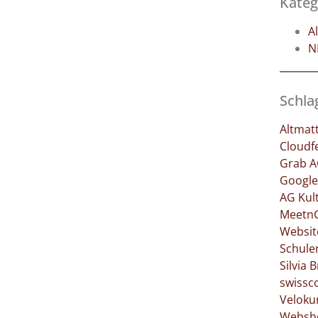
Kateg
A
N
Schla
Altmat
Cloudf
Grab 
Google
AG
Kul
Meetn
Websit
Schule
Silvia 
swissc
Veloku
Websh