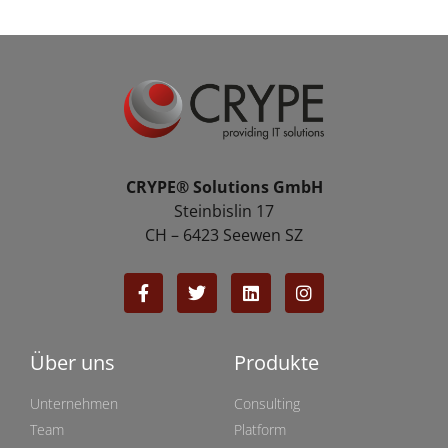
CRYPE® Solutions GmbH
Steinbislin 17
CH – 6423 Seewen SZ
Über uns
Produkte
Unternehmen
Consulting
Team
Platform