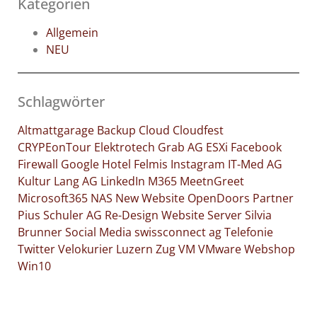
Kategorien
Allgemein
NEU
Schlagwörter
Altmattgarage
Backup
Cloud
Cloudfest
CRYPEonTour
Elektrotech Grab AG
ESXi
Facebook
Firewall
Google
Hotel Felmis
Instagram
IT-Med AG
Kultur
Lang AG
LinkedIn
M365
MeetnGreet
Microsoft365
NAS
New Website
OpenDoors
Partner
Pius Schuler AG
Re-Design Website
Server
Silvia
Brunner
Social Media
swissconnect ag
Telefonie
Twitter
Velokurier Luzern Zug
VM
VMware
Webshop
Win10