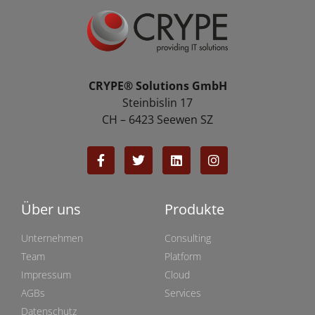
CRYPE® Solutions GmbH
Steinbislin 17
CH – 6423 Seewen SZ
Über uns
Produkte
Unternehmen
Consulting
Team
Platform
Impressum
Cloud
AGBs
Services
Datenschutz