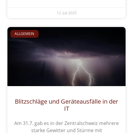
12. Juli 2025
ALLGEMEIN
Blitzschläge und Geräteausfälle in der
IT
Am 31.7. gab es in der Zentralschweiz mehrere
starke Gewitter und Stürme mit