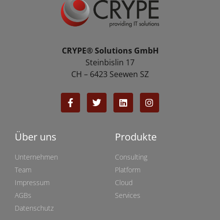
CRYPE® Solutions GmbH
Steinbislin 17
CH – 6423 Seewen SZ
Über uns
Produkte
Unternehmen
Consulting
Team
Platform
Impressum
Cloud
AGBs
Services
Datenschutz