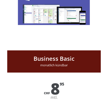
Business Basic
monatlich kündbar
8
95
CHF
mtl.