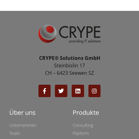
CRYPE® Solutions GmbH
Steinbislin 17
CH – 6423 Seewen SZ
Über uns
Produkte
Unternehmen
Consulting
Team
Platform