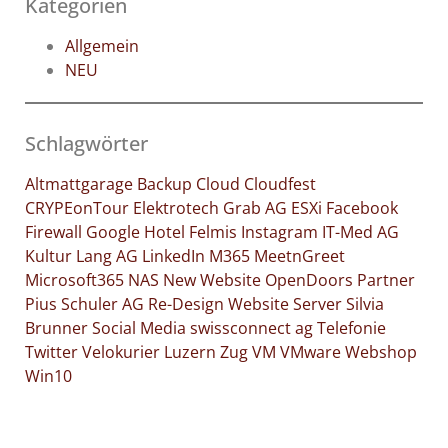
Kategorien
Allgemein
NEU
Schlagwörter
Altmattgarage
Backup
Cloud
Cloudfest
CRYPEonTour
Elektrotech Grab AG
ESXi
Facebook
Firewall
Google
Hotel Felmis
Instagram
IT-Med AG
Kultur
Lang AG
LinkedIn
M365
MeetnGreet
Microsoft365
NAS
New Website
OpenDoors
Partner
Pius Schuler AG
Re-Design Website
Server
Silvia
Brunner
Social Media
swissconnect ag
Telefonie
Twitter
Velokurier Luzern Zug
VM
VMware
Webshop
Win10