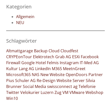
Kategorien
Allgemein
NEU
Schlagwörter
Altmattgarage
Backup
Cloud
Cloudfest
CRYPEonTour
Elektrotech Grab AG
ESXi
Facebook
Firewall
Google
Hotel Felmis
Instagram
IT-Med AG
Kultur
Lang AG
LinkedIn
M365
MeetnGreet
Microsoft365
NAS
New Website
OpenDoors
Partner
Pius Schuler AG
Re-Design Website
Server
Silvia
Brunner
Social Media
swissconnect ag
Telefonie
Twitter
Velokurier Luzern Zug
VM
VMware
Webshop
Win10