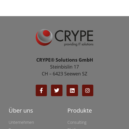
CRYPE® Solutions GmbH
Steinbislin 17
CH – 6423 Seewen SZ
Über uns
Produkte
Unternehmen
Consulting