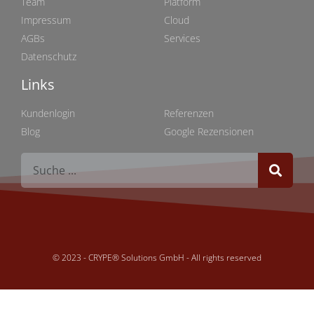
Team
Platform
Impressum
Cloud
AGBs
Services
Datenschutz
Links
Links
Kundenlogin
Referenzen
Blog
Google Rezensionen
© 2023 - CRYPE® Solutions GmbH - All rights reserved